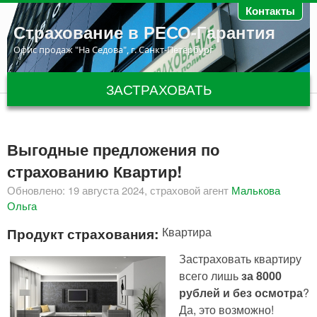
Перейти к основному содержанию
Контакты
Страхование в РЕСО-Гарантия
Офис продаж "На Седова", г. Санкт-Петербург
ЗАСТРАХОВАТЬ
Выгодные предложения по
страхованию Квартир!
Обновлено: 19 августа 2024, страховой агент
Малькова
Ольга
Продукт страхования:
Квартира
Застраховать квартиру
всего лишь
за 8000
рублей и без осмотра
?
Да, это возможно!