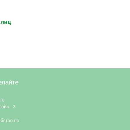
 лиц
елайте
я;
айн - 3
йство по