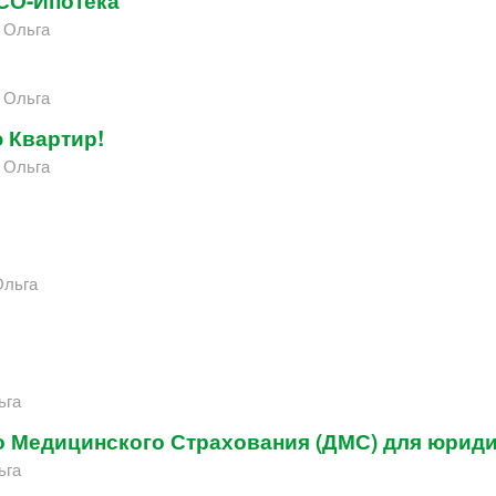
СО-Ипотека
 Ольга
 Ольга
 Квартир!
 Ольга
Ольга
ьга
 Медицинского Страхования (ДМС) для юриди
ьга