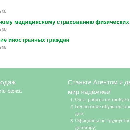
ьга
ному медицинскому страхованию физических
ьга
ние иностранных граждан
ьга
родаж
Станьте Агентом и д
мир надёжнее!
оты офиса
Опыт работы не требуетс
Бесплатное обучение онл
дня;
Официальное трудоустро
договору;