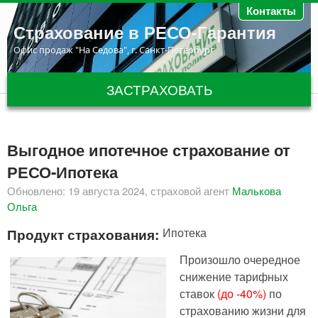
Перейти к основному содержанию
Контакты
Страхование в РЕСО-Гарантия
Офис продаж "На Седова", г. Санкт-Петербург
ЗАСТРАХОВАТЬ
Выгодное ипотечное страхование от
РЕСО-Ипотека
Обновлено: 19 августа 2024, страховой агент
Малькова
Ольга
Продукт страхования:
Ипотека
Произошло очередное
снижение тарифных
ставок
(до -40%)
по
страхованию жизни для