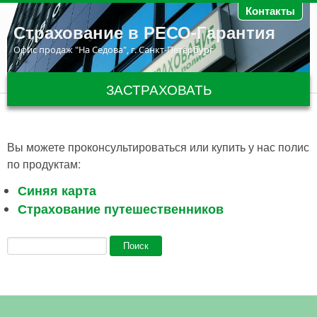
Перейти к основному содержанию
Контакты
Страхование в РЕСО-Гарантия
Офис продаж "На Седова", г. Санкт-Петербург
ЗАСТРАХОВАТЬ
Вы можете проконсультироваться или купить у нас полис
по продуктам:
Синяя карта
Страхование путешественников
Форма поиска
Поиск