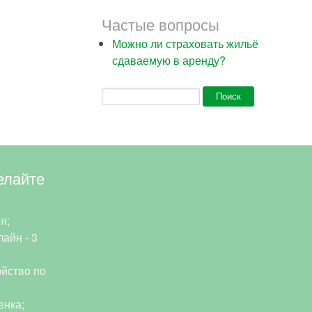
Частые вопросы
Можно ли страховать жильё
сдаваемую в аренду?
Форма поиска
Поиск
елайте
я;
айн - 3
йство по
енка;