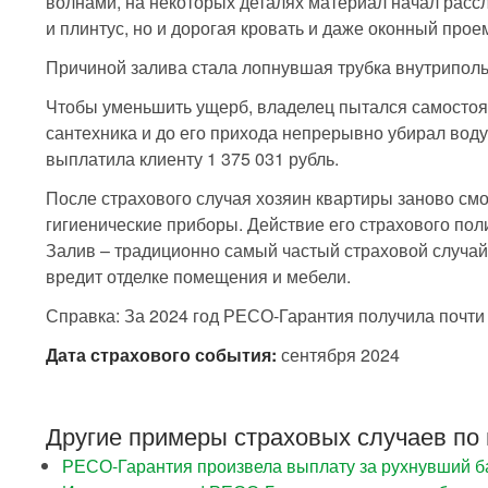
волнами, на некоторых деталях материал начал расс
и плинтус, но и дорогая кровать и даже оконный прое
Причиной залива стала лопнувшая трубка внутриполь
Чтобы уменьшить ущерб, владелец пытался самостоя
сантехника и до его прихода непрерывно убирал вод
выплатила клиенту 1 375 031 рубль.
После страхового случая хозяин квартиры заново см
гигиенические приборы. Действие его страхового пол
Залив – традиционно самый частый страховой случай,
вредит отделке помещения и мебели.
Справка: За 2024 год РЕСО-Гарантия получила почти
Дата страхового события:
сентября 2024
Другие примеры страховых случаев по 
РЕСО-Гарантия произвела выплату за рухнувший ба