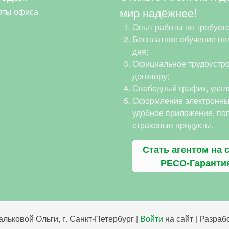
мир надёжнее!
оты офиса
Опыт работы не требуетс
Бесплатное обучение онл
дня;
Официальное трудоустро
договору;
Свободный график, удал
Оформление электронны
удобное приложение, по
страховые продукты.
Стать агентом на 
РЕСО-Гаранти
льковой Ольги, г. Санкт-Петербург |
Войти
на сайт | Разра