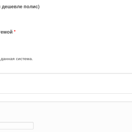
м дешевле полис)
стемой
*
 данная система.