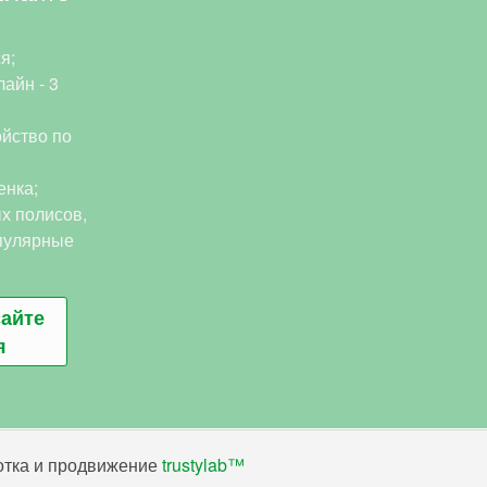
я;
айн - 3
йство по
енка;
х полисов,
пулярные
сайте
я
ботка и продвижение
trustylab™