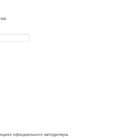
таж.
анциях официального автодилера.