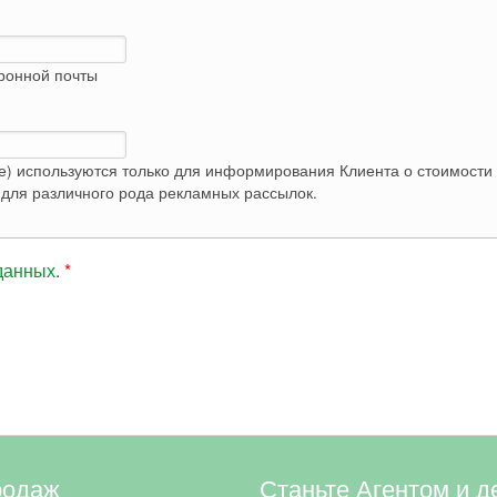
тронной почты
е) используются только для информирования Клиента о стоимости 
Контактные данные не вносятся в базу и не используются для различного рода рекламных рассылок.
данных
.
*
родаж
Станьте Агентом и д