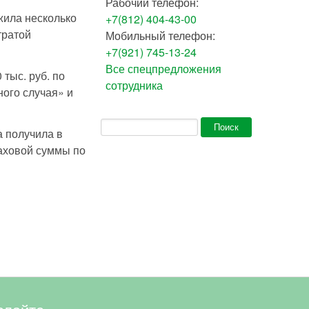
Рабочий телефон:
жила несколько
+7(812) 404-43-00
тратой
Мобильный телефон:
+7(921) 745-13-24
Все спецпредложения
тыс. руб. по
сотрудника
ного случая» и
Форма поиска
Поиск
а получила в
раховой суммы по