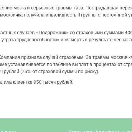
сение мозга и серьезные травмы таза. Пострадавшая пере
 москвичка получила инвалидность II группы с постоянной у
астных случаев «Подорожник» со страховыми суммами 400 
 утрата трудоспособности» и «Смерть в результате несчаст
Компания признала случай страховым. За травмы москвичк
вме устанавливается по таблице выплат в процентах от ст
яч рублей (75% от страховой суммы по риску).
тила клиентке 950 тысяч рублей.