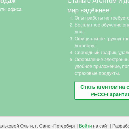
родаж
Станьте Агентом и д
мир надёжнее!
оты офиса
Опыт работы не требуетс
Бесплатное обучение онл
дня;
Официальное трудоустро
договору;
Свободный график, удал
Оформление электронны
удобное приложение, по
страховые продукты.
Стать агентом на 
РЕСО-Гаранти
льковой Ольги, г. Санкт-Петербург |
Войти
на сайт | Разра