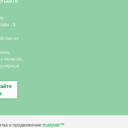
елайте
я;
айн - 3
йство по
енка;
х полисов,
пулярные
сайте
я
ботка и продвижение
trustylab™