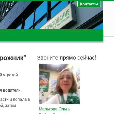
Контакты
орожник"
Звоните прямо сейчас!
й утратой
я водители.
асти и попала в
й, затем
Малькова Ольга