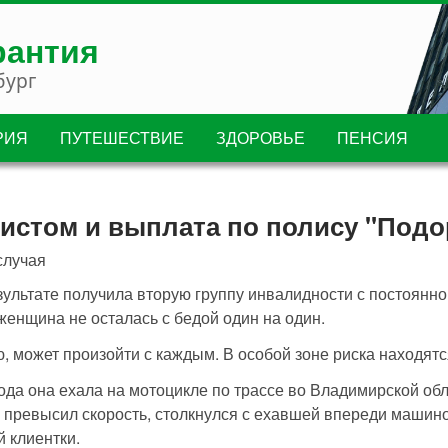
рантия
бург
РИЯ
ПУТЕШЕСТВИЕ
ЗДОРОВЬЕ
ПЕНСИЯ
листом и выплата по полису "Под
случая
ультате получила вторую группу инвалидности с постоянно
енщина не осталась с бедой один на один.
ию, может произойти с каждым. В особой зоне риска находятс
ода она ехала на мотоцикле по трассе во Владимирской обл
 превысил скорость, столкнулся с ехавшей впереди машино
й клиентки.