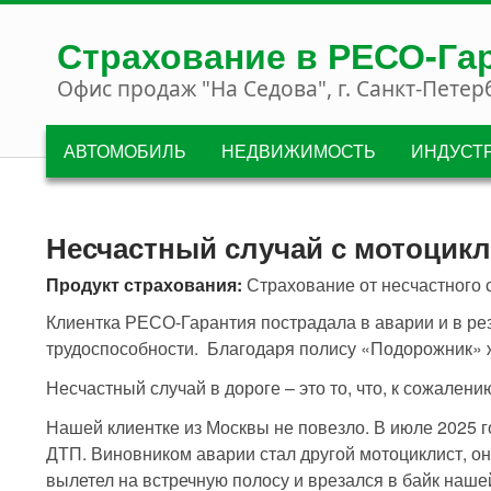
Перейти к основному содержанию
Страхование в РЕСО-Га
Офис продаж "На Седова", г. Санкт-Петер
АВТОМОБИЛЬ
НЕДВИЖИМОСТЬ
ИНДУСТ
Несчастный случай с мотоцик
Продукт страхования:
Страхование от несчастного 
Клиентка РЕСО-Гарантия пострадала в аварии и в рез
трудоспособности. Благодаря полису «Подорожник» ж
Несчастный случай в дороге – это то, что, к сожален
Нашей клиентке из Москвы не повезло. В июле 2025 г
ДТП. Виновником аварии стал другой мотоциклист, он
вылетел на встречную полосу и врезался в байк наше