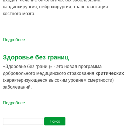
кардиохирургия; нейрохирургия, трансплантация
костного мозга.
Подробнее
О Страхование Критических Заболеваний
Здоровье без границ
«Здоровье без границ» - это новая программа
добровольного медицинского страхования
критических
(характеризующееся высоким уровнем смертности)
заболеваний.
Подробнее
О Здоровье Без Границ
Форма поиска
Поиск