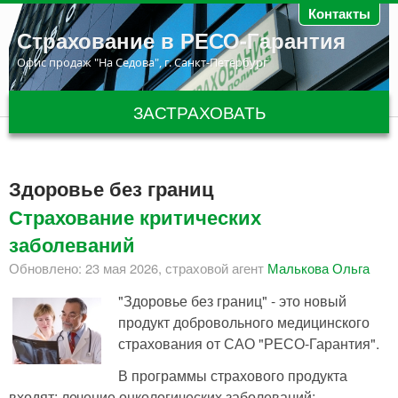
Перейти к основному содержанию
Контакты
Страхование в РЕСО-Гарантия
Офис продаж "На Седова", г. Санкт-Петербург
ЗАСТРАХОВАТЬ
Здоровье без границ
Страхование критических
заболеваний
Обновлено: 23 мая 2026, страховой агент
Малькова Ольга
"Здоровье без границ" - это новый
продукт добровольного медицинского
страхования от САО "РЕСО-Гарантия".
В программы страхового продукта
входят: лечение онкологических заболеваний;