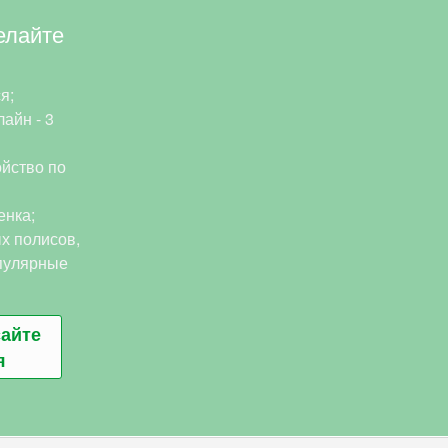
елайте
я;
айн - 3
йство по
енка;
х полисов,
пулярные
сайте
я