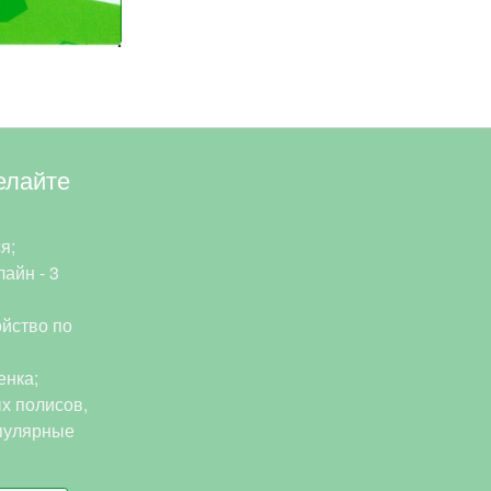
елайте
я;
айн - 3
йство по
енка;
х полисов,
пулярные