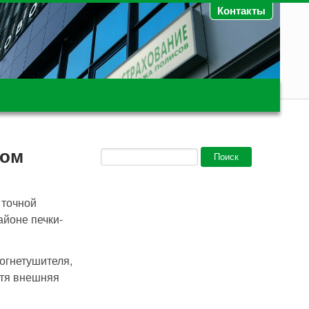
Контакты
дом
Форма поиска
Поиск
 точной
айоне печки-
огнетушителя,
отя внешняя