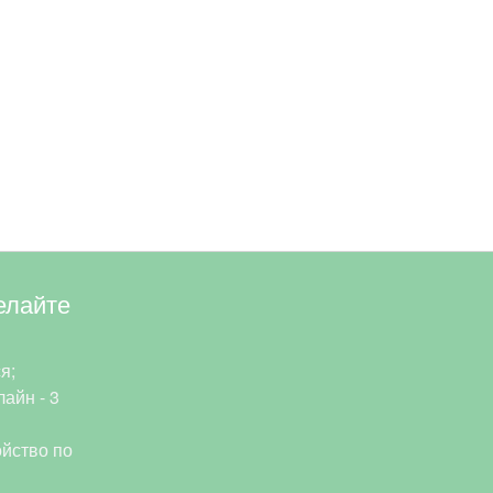
елайте
я;
айн - 3
йство по