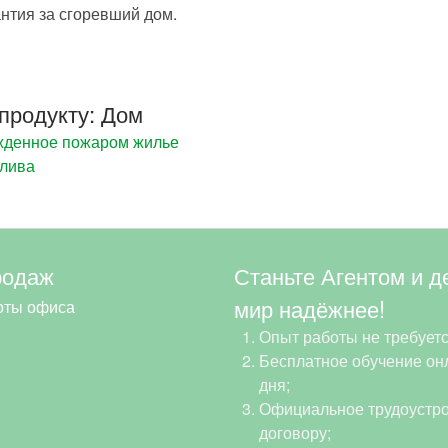
нтия за сгоревший дом.
продукту: Дом
ежденное пожаром жилье
алива
родаж
Станьте Агентом и д
мир надёжнее!
оты офиса
Опыт работы не требуетс
Бесплатное обучение онл
дня;
Официальное трудоустро
договору;