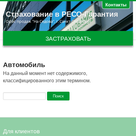
Перейти к основному содержанию
Контакты
Страхование в РЕСО-Гарантия
Офис продаж "На Седова", г. Санкт-Петербург
ЗАСТРАХОВАТЬ
Автомобиль
На данный момент нет содержимого,
классифицированного этим термином.
Форма поиска
Поиск
Для клиентов