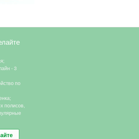
елайте
я;
айн - 3
йство по
енка;
х полисов,
пулярные
сайте