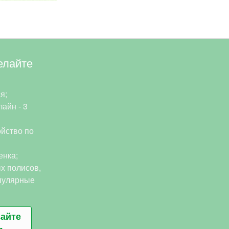
елайте
я;
айн - 3
йство по
енка;
х полисов,
пулярные
сайте