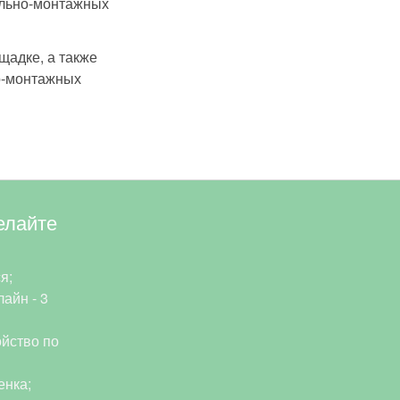
ельно-монтажных
щадке, а также
но-монтажных
елайте
я;
айн - 3
йство по
енка;