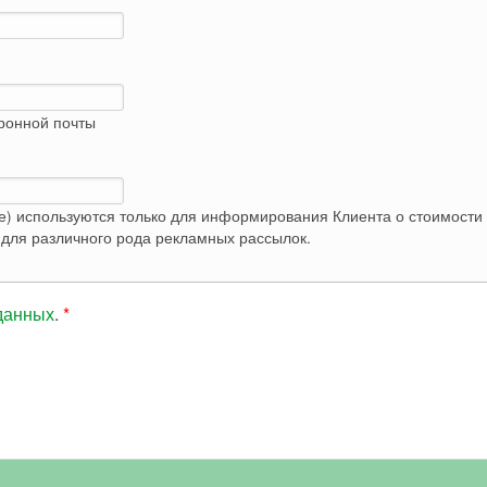
тронной почты
е) используются только для информирования Клиента о стоимости 
Контактные данные не вносятся в базу и не используются для различного рода рекламных рассылок.
данных
.
*