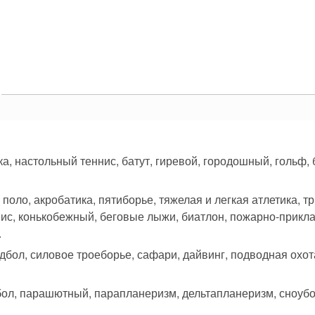
ка, настольный теннис, батут, гиревой, городошный, гольф,
, поло, акробатика, пятиборье, тяжелая и легкая атлетика, т
нис, конькобежный, беговые лыжи, биатлон, пожарно-прикла
.
гандбол, силовое троеборье, сафари, дайвинг, подводная охот
обол, парашютный, парапланеризм, дельтапланеризм, сноубо