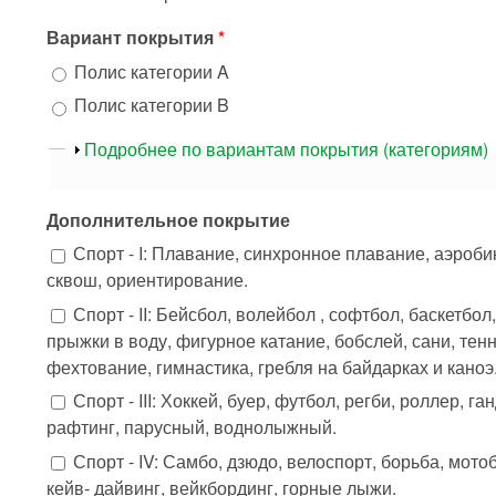
Вариант покрытия
*
Полис категории A
Полис категории B
Показать
Подробнее по вариантам покрытия (категориям)
Дополнительное покрытие
Спорт - I: Плавание, синхронное плавание, аэроби
сквош, ориентирование.
Спорт - II: Бейсбол, волейбол , софтбол, баскетбол
прыжки в воду, фигурное катание, бобслей, сани, тен
фехтование, гимнастика, гребля на байдарках и каноэ
Спорт - III: Хоккей, буер, футбол, регби, роллер, 
рафтинг, парусный, воднолыжный.
Спорт - IV: Самбо, дзюдо, велоспорт, борьба, мот
кейв- дайвинг, вейкбординг, горные лыжи.