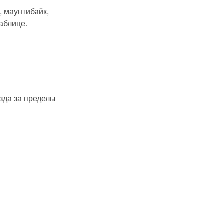
, маунтибайк,
аблице.
зда за пределы