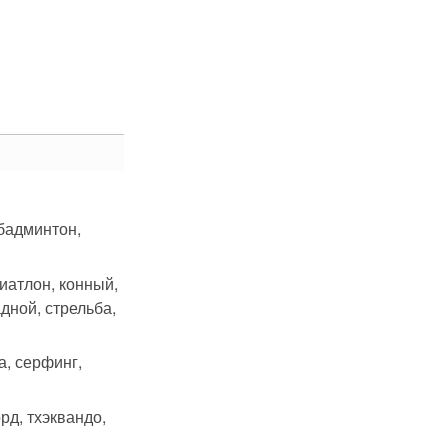
 бадминтон,
риатлон, конный,
дной, стрельба,
а, серфинг,
рд, тхэквандо,