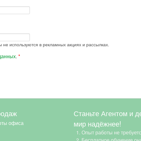
 не используются в рекламных акциях и рассылках.
данных
.
*
родаж
Станьте Агентом и д
мир надёжнее!
оты офиса
Опыт работы не требуетс
Бесплатное обучение онл