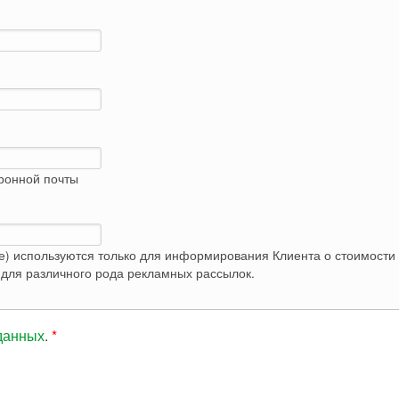
тронной почты
е) используются только для информирования Клиента о стоимости 
Контактные данные не вносятся в базу и не используются для различного рода рекламных рассылок.
данных
.
*