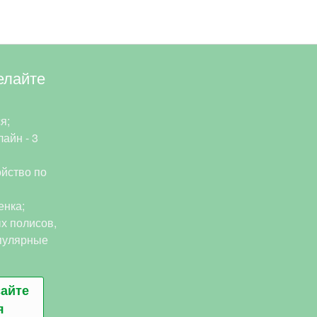
елайте
я;
айн - 3
йство по
енка;
х полисов,
пулярные
сайте
я