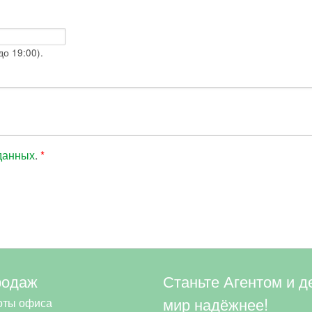
о 19:00).
данных
.
*
родаж
Станьте Агентом и д
мир надёжнее!
оты офиса