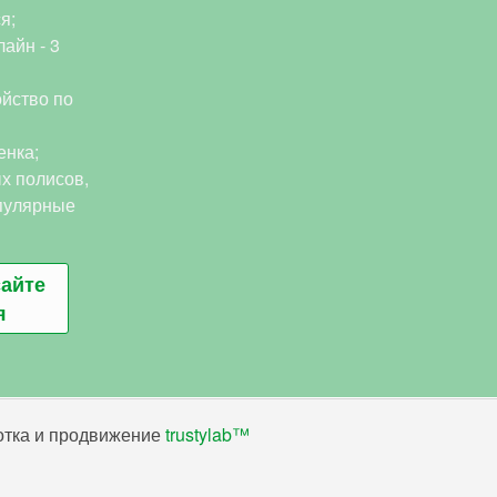
я;
айн - 3
йство по
енка;
х полисов,
пулярные
сайте
я
ботка и продвижение
trustylab™